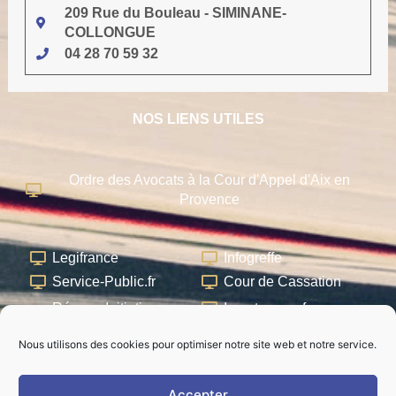
209 Rue du Bouleau - SIMINANE-
COLLONGUE
04 28 70 59 32
NOS LIENS UTILES
Ordre des Avocats à la Cour d'Appel d'Aix en
Provence
Legifrance
Infogreffe
Service-Public.fr
Cour de Cassation
Réseau Initiative
Impots.gouv.fr
France
Village de la Justice
Nous utilisons des cookies pour optimiser notre site web et notre service.
AFDR
Accepter