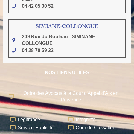
04 42 05 00 52
SIMIANE-COLLONGUE
209 Rue du Bouleau - SIMINANE-
COLLONGUE
04 28 70 59 32
NOS LIENS UTILES
Ordre des Avocats à la Cour d'Appel d'Aix en
Provence
Legifrance
Infogreffe
Service-Public.fr
Cour de Cassation