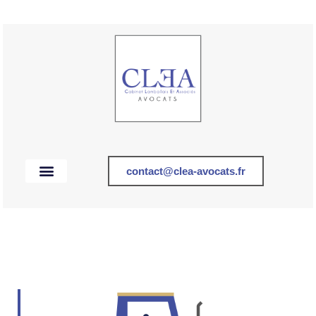
Aller
au
contenu
contact@clea-avocats.fr